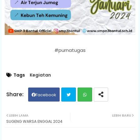
#purnatugas
Tags
Kegiatan
Facebook
Twit
Wh
LEBIH LAMA
LEBIH BARU
SUGENG WARSA ENGGAL 2024
ter
ats
ap