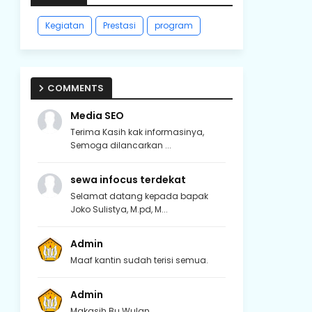
Kegiatan
Prestasi
program
COMMENTS
Media SEO
Terima Kasih kak informasinya,
Semoga dilancarkan ...
sewa infocus terdekat
Selamat datang kepada bapak
Joko Sulistya, M.pd, M...
Admin
Maaf kantin sudah terisi semua.
Admin
Makasih Bu Wulan