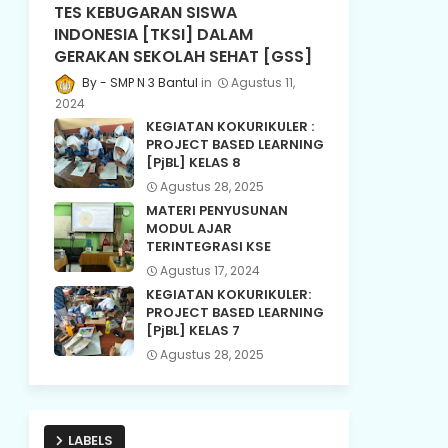
TES KEBUGARAN SISWA
INDONESIA [TKSI] DALAM
GERAKAN SEKOLAH SEHAT [GSS]
SMP N 3 Bantul
Agustus 11,
2024
KEGIATAN KOKURIKULER :
PROJECT BASED LEARNING
[PjBL] KELAS 8
Agustus 28, 2025
MATERI PENYUSUNAN
MODUL AJAR
TERINTEGRASI KSE
Agustus 17, 2024
KEGIATAN KOKURIKULER:
PROJECT BASED LEARNING
[PjBL] KELAS 7
Agustus 28, 2025
LABELS