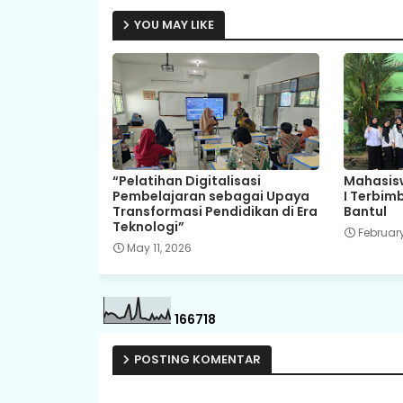
YOU MAY LIKE
“Pelatihan Digitalisasi
Mahasisw
Pembelajaran sebagai Upaya
I Terbim
Transformasi Pendidikan di Era
Bantul
Teknologi”
February
May 11, 2026
1
6
6
7
1
8
POSTING KOMENTAR