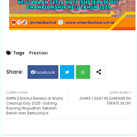
Tags
Prestasi
Facebook
Twit
Wh
LEBIH LAMA
LEBIH BARU
SMPN 3 Bantul Beraksi di World
JUARA 1 SILAT KEJUARAAN SH
ter
ats
Cleanup Day 2025: Gotong
TERATE SE DIY
Royong Wujudkan Sekolah
Bersih dan Berbudaya
ap
p