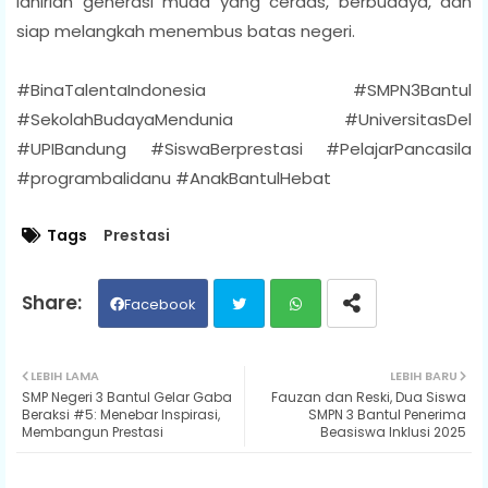
lahirlah generasi muda yang cerdas, berbudaya, dan
siap melangkah menembus batas negeri.
#BinaTalentaIndonesia #SMPN3Bantul
#SekolahBudayaMendunia #UniversitasDel
#UPIBandung #SiswaBerprestasi #PelajarPancasila
#programbalidanu #AnakBantulHebat
Tags
Prestasi
Facebook
Twit
Wh
LEBIH LAMA
LEBIH BARU
SMP Negeri 3 Bantul Gelar Gaba
Fauzan dan Reski, Dua Siswa
ter
ats
Beraksi #5: Menebar Inspirasi,
SMPN 3 Bantul Penerima
Membangun Prestasi
Beasiswa Inklusi 2025
ap