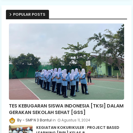
POPULAR POSTS
TES KEBUGARAN SISWA INDONESIA [TKSI] DALAM
GERAKAN SEKOLAH SEHAT [GSS]
SMP N 3 Bantul
Agustus 11, 2024
KEGIATAN KOKURIKULER : PROJECT BASED
LEARNING [PjBL] KELAS 8