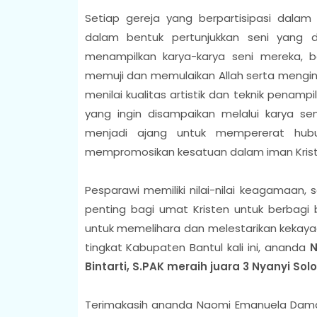
Setiap gereja yang berpartisipasi dala
dalam bentuk pertunjukkan seni yang 
menampilkan karya-karya seni mereka, b
memuji dan memulaikan Allah serta mengins
menilai kualitas artistik dan teknik penam
yang ingin disampaikan melalui karya sen
menjadi ajang untuk mempererat hu
mempromosikan kesatuan dalam iman Kris
Pesparawi memiliki nilai-nilai keagamaan,
penting bagi umat Kristen untuk berbagi 
untuk memelihara dan melestarikan kekayaa
tingkat Kabupaten Bantul kali ini, ananda
N
Bintarti, S.PAK meraih juara 3 Nyanyi Solo
Terimakasih ananda Naomi Emanuela Damaya