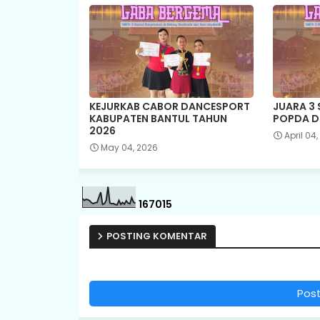
KEJURKAB CABOR DANCESPORT
JUARA 3
KABUPATEN BANTUL TAHUN
POPDA D
2026
April 04
May 04, 2026
1
6
7
0
1
5
POSTING KOMENTAR
Pos