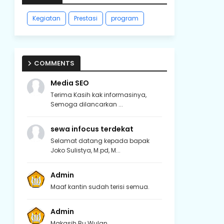
Kegiatan
Prestasi
program
COMMENTS
Media SEO
Terima Kasih kak informasinya,
Semoga dilancarkan ...
sewa infocus terdekat
Selamat datang kepada bapak
Joko Sulistya, M.pd, M...
Admin
Maaf kantin sudah terisi semua.
Admin
Makasih Bu Wulan