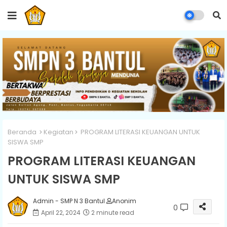
Beranda
Kegiatan
PROGRAM LITERASI KEUANGAN UNTUK
SISWA SMP
PROGRAM LITERASI KEUANGAN
UNTUK SISWA SMP
Admin - SMP N 3 Bantul
Anonim
0
April 22, 2024
2 minute read