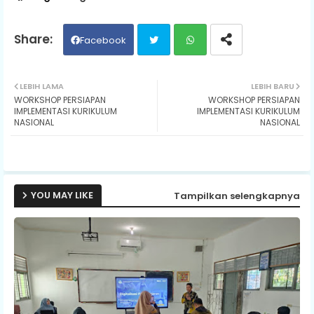
Facebook
Twit
Wh
LEBIH LAMA
LEBIH BARU
WORKSHOP PERSIAPAN
WORKSHOP PERSIAPAN
ter
ats
IMPLEMENTASI KURIKULUM
IMPLEMENTASI KURIKULUM
NASIONAL
NASIONAL
ap
p
YOU MAY LIKE
Tampilkan selengkapnya