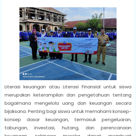
Literasi keuangan atau Literasi Finansial untuk siswa
merupakan keterampilan dan pengetahuan tentang
bagaimana mengelola uang dan keuangan secara
bijaksana. Penting bagi siswa untuk memahami konsep-
konsep dasar keuangan, termasuk pengeluaran,
tabungan, investasi, hutang, dan perencanaan
keuangan, sehingga mereka dapat membuat