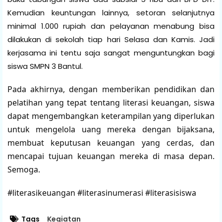
Kemudian keuntungan lainnya, setoran selanjutnya
minimal 1.000 rupiah dan pelayanan menabung bisa
dilakukan di sekolah tiap hari Selasa dan Kamis. Jadi
kerjasama ini tentu saja sangat menguntungkan bagi
siswa SMPN 3 Bantul.
Pada akhirnya, dengan memberikan pendidikan dan
pelatihan yang tepat tentang literasi keuangan, siswa
dapat mengembangkan keterampilan yang diperlukan
untuk mengelola uang mereka dengan bijaksana,
membuat keputusan keuangan yang cerdas, dan
mencapai tujuan keuangan mereka di masa depan.
Semoga.
#literasikeuangan #literasinumerasi #literasisiswa
Tags
Kegiatan