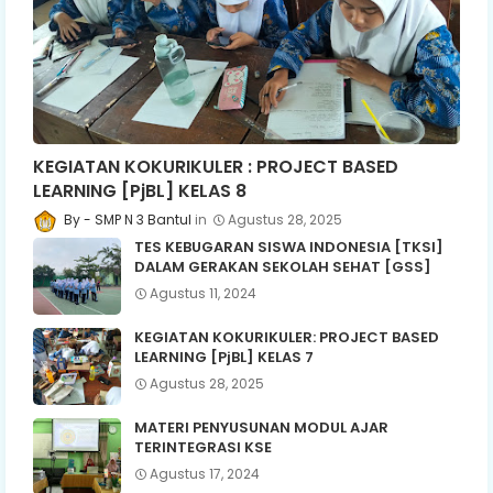
KEGIATAN KOKURIKULER : PROJECT BASED
LEARNING [PjBL] KELAS 8
SMP N 3 Bantul
Agustus 28, 2025
TES KEBUGARAN SISWA INDONESIA [TKSI]
DALAM GERAKAN SEKOLAH SEHAT [GSS]
Agustus 11, 2024
KEGIATAN KOKURIKULER: PROJECT BASED
LEARNING [PjBL] KELAS 7
Agustus 28, 2025
MATERI PENYUSUNAN MODUL AJAR
TERINTEGRASI KSE
Agustus 17, 2024