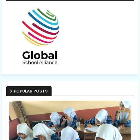
POPULAR POSTS