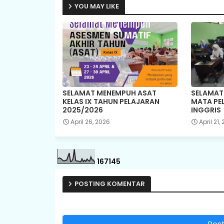
YOU MAY LIKE
SELAMAT MENEMPUH ASAT
SELAMAT
KELAS IX TAHUN PELAJARAN
MATA PE
2025/2026
INGGRIS
April 26, 2026
April 21,
1
6
7
1
4
5
POSTING KOMENTAR
Pos