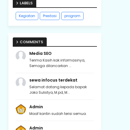
LABELS
Kegiatan
Prestasi
program
COMMENTS
Media SEO
Terima Kasih kak informasinya,
Semoga dilancarkan ...
sewa infocus terdekat
Selamat datang kepada bapak
Joko Sulistya, M.pd, M...
Admin
Maaf kantin sudah terisi semua.
Admin