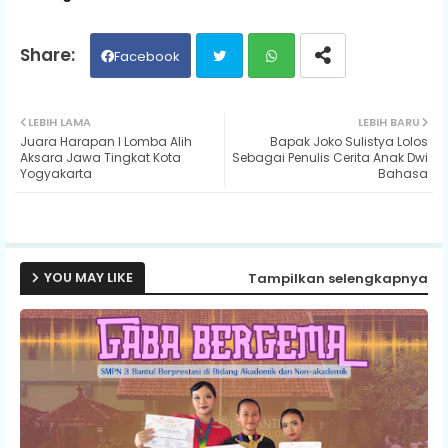
Facebook
Twit
Wh
LEBIH LAMA
LEBIH BARU
Juara Harapan I Lomba Alih
Bapak Joko Sulistya Lolos
ter
ats
Aksara Jawa Tingkat Kota
Sebagai Penulis Cerita Anak Dwi
Yogyakarta
Bahasa
ap
p
YOU MAY LIKE
Tampilkan selengkapnya