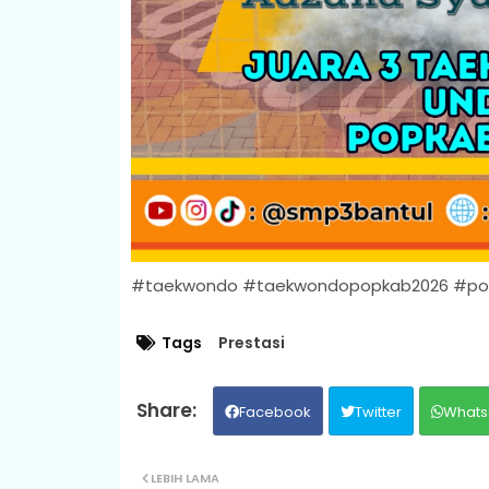
#taekwondo #taekwondopopkab2026 #pop
Tags
Prestasi
Facebook
Twitter
Whats
LEBIH LAMA