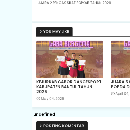
JUARA 2 PENCAK SILAT POPKAB TAHUN 2026
YOU MAY LIKE
KEJURKAB CABOR DANCESPORT
JUARA 3
KABUPATEN BANTUL TAHUN
POPDA D
2026
April 04
May 04, 2026
u
n
d
e
f
i
n
e
d
POSTING KOMENTAR