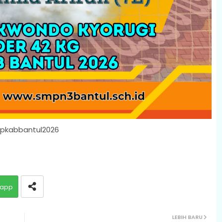
kabbantul2026
app
LEBIH BARU