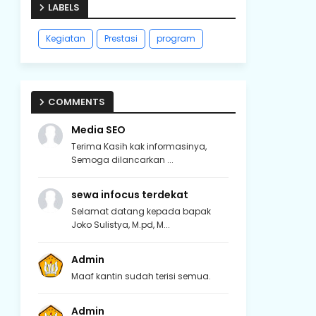
LABELS
Kegiatan
Prestasi
program
COMMENTS
Media SEO
Terima Kasih kak informasinya,
Semoga dilancarkan ...
sewa infocus terdekat
Selamat datang kepada bapak
Joko Sulistya, M.pd, M...
Admin
Maaf kantin sudah terisi semua.
Admin