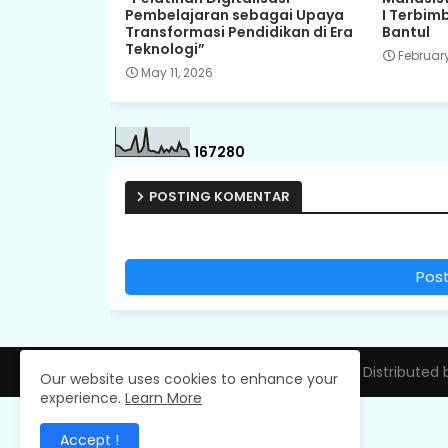
Pembelajaran sebagai Upaya
I Terbim
Transformasi Pendidikan di Era
Bantul
Teknologi”
February
May 11, 2026
1
6
7
2
8
0
POSTING KOMENTAR
Pos
Design by -
Free Blogger Templates
| Distributed
Our website uses cookies to enhance your
experience.
Learn More
Accept !